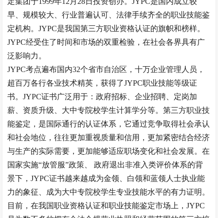
定集团于
1999
年
12
月
28
日投资创办。
JYPC
是国内成立较
早、规模较大、行业普遍认可、法律手续齐全的职业技能鉴
定机构。
JYPC
是我国第三方职业资格认证的旗帜和榜样。
JYPC
经受住了时间和市场的双重检验，在社会各界具有广
泛影响力。
JYPC
考点遍布国内
32
个省市自治区，十万企业管理人员，
超百万各行各业技术精英，获得了
JYPC
职业技能等级证
书。
JYPC
证书广泛用于：政府招标、企业招聘、定岗加
薪、资质升级、大中专院校学生计算学分等。第三方职业技
能鉴定，是国际通行的认证体系，它通过竞争取得社会承认
和社会地位，往往更加重视质量和信用，更加紧密结合经济
与生产的实际需要，更加能够适应职场变化和社会发展。在
国家实施
“
放管服
”
政策、 政府退出非准入类评价体系的背
景下，
JYPC
证书越来越成为金领、白领和蓝领人士执业能
力的象征、成为大中专院校学生专业技能水平的有力证明。
目前，在我国职业资格认证和职业技能鉴定市场上，
JYPC