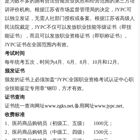
是为数不多的拥有合法合规营业执照和经营范围的第三方培
训评价机构。根据江苏省市场监督管理局的决定，
JYPC
可
以独立发证，无需人社部门授权或备案。根据江苏省高级人
民法院裁定，
JYPC
不仅可以发放职业技能等级证书（即技
能证书），而且可以发放职业资格证书（即职称证书）。
JYPC
证书在全国范围内有效。
考试时间
每年统考五次，时间为
4
月、
6
月、
8
月、
10
月和
12
月。
颁发证书
颁发的证书上必须加盖
“
JYPC
全国职业资格考试认证中心职
业技能鉴定专用章
”
钢印，方才有效。
证书查询
证书统一查询网址
www.zgks.net
,
备用网址
www.jypc.net
。
收费标准
1
、医药商品购销员（初级工、五级）
1000
元；
2
、医药商品购销员（中级工、四级）
1500
元；