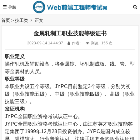
首页
>
技工类
正文
金属轧制工职业技能等级证书
2023-09-14 14:44:37
作者 :
浏览 : 155 次
职业定义
操作轧机及辅助设备，将金属锭、坯轧制成板、线、管、型
等金属材的人员。
职业等级
本职业共设五个等级。
JYPC
目前鉴定
3
个等级，分别为初
级（职业技能五级）、中级（职业技能四级）、高级（职业
技能三级）。
发证机构
JYPC
全国职业资格考试认证中心。
JYPC
全国职业资格考试认证中心，由江苏英才职业技能鉴
定集团于
1999
年
12
月
28
日投资创办。
JYPC
是国内成立较
早、规模较大、行业普遍认可、法律手续齐全的职业认证机