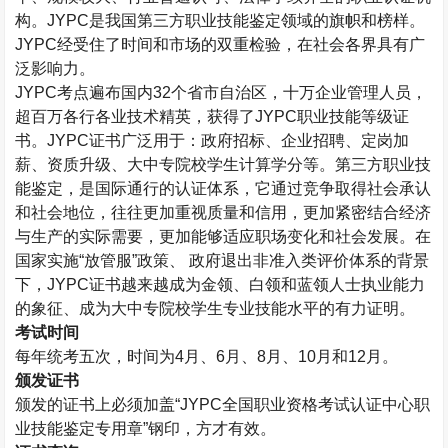
构。
JYPC
是我国第三方职业技能鉴定领域的旗帜和榜样。
JYPC
经受住了时间和市场的双重检验，在社会各界具有广
泛影响力。
JYPC
考点遍布国内
32
个省市自治区，十万企业管理人员，
超百万各行各业技术精英，获得了
JYPC
职业技能等级证
书。
JYPC
证书广泛用于：政府招标、企业招聘、定岗加
薪、资质升级、大中专院校学生计算学分等。第三方职业技
能鉴定，是国际通行的认证体系，它通过竞争取得社会承认
和社会地位，往往更加重视质量和信用，更加紧密结合经济
与生产的实际需要，更加能够适应职场变化和社会发展。在
国家实施“放管服”政策、 政府退出非准入类评价体系的背景
下，
JYPC
证书越来越成为金领、白领和蓝领人士执业能力
的象征、成为大中专院校学生专业技能水平的有力证明。
考试时间
每年统考五次，时间为
4
月、
6
月、
8
月、
10
月和
12
月。
颁发证书
颁发的证书上必须加盖“
JYPC
全国职业资格考试认证中心职
业技能鉴定专用章”钢印，方才有效。