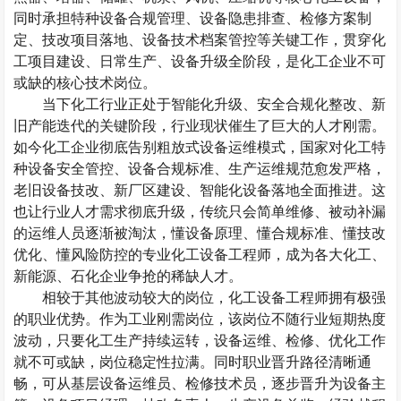
同时承担特种设备合规管理、设备隐患排查、检修方案制
定、技改项目落地、设备技术档案管控等关键工作，贯穿化
工项目建设、日常生产、设备升级全阶段，是化工企业不可
或缺的核心技术岗位。
当下化工行业正处于智能化升级、安全合规化整改、新
旧产能迭代的关键阶段，行业现状催生了巨大的人才刚需。
如今化工企业彻底告别粗放式设备运维模式，国家对化工特
种设备安全管控、设备合规标准、生产运维规范愈发严格，
老旧设备技改、新厂区建设、智能化设备落地全面推进。这
也让行业人才需求彻底升级，传统只会简单维修、被动补漏
的运维人员逐渐被淘汰，懂设备原理、懂合规标准、懂技改
优化、懂风险防控的专业化工设备工程师，成为各大化工、
新能源、石化企业争抢的稀缺人才。
相较于其他波动较大的岗位，化工设备工程师拥有极强
的职业优势。作为工业刚需岗位，该岗位不随行业短期热度
波动，只要化工生产持续运转，设备运维、检修、优化工作
就不可或缺，岗位稳定性拉满。同时职业晋升路径清晰通
畅，可从基层设备运维员、检修技术员，逐步晋升为设备主