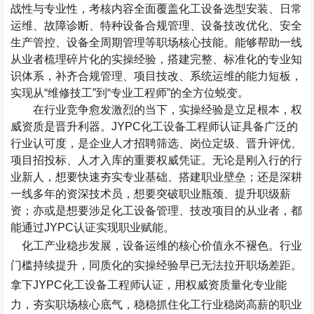
战性与专业性，考核内容全面覆盖化工设备选型安装、日常
运维、故障诊断、特种设备合规管理、设备技改优化、安全
生产管控、设备全周期管理等职场核心技能。能够帮助一线
从业者梳理碎片化的实操经验，搭建完整、标准化的专业知
识体系，补齐合规管理、项目技改、系统运维的能力短板，
实现从“维修技工”到“专业工程师”的全方位蜕变。
在行业竞争愈发激烈的当下，实操经验是立足根本，权
威资质是晋升利器。
JYPC
化工设备工程师认证具备广泛的
行业认可度，是企业人才招聘筛选、岗位定级、晋升评优、
项目招投标、人才入库的重要权威凭证。无论是刚入行的行
业新人，想要快速夯实专业基础、搭建职业壁垒；还是深耕
一线多年的资深技术员，想要突破职业瓶颈、提升职级薪
资；亦或是想要涉足化工设备管理、技改项目的从业者，都
能通过
JYPC
认证实现职业赋能。
化工产业稳步发展，设备运维的核心价值永不褪色。行业
门槛持续提升，同质化的实操经验早已无法拉开职场差距。
拿下
JYPC
化工设备工程师认证，用权威资质量化专业能
力，夯实职场核心底气，稳稳抓住化工行业稳岗高薪的职业