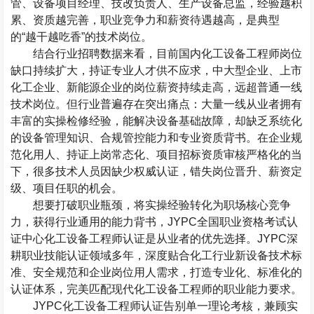
管、设备项目经理、技改负责人、生产设备总监，经验越积
累、资质越完善，职业竞争力和薪资待遇越高，是典型
的“越干越吃香”的技术岗位。
结合行业招聘数据来看，目前国内化工设备工程师岗位
缺口持续扩大，持证专业人才供不应求，中大型企业、上市
化工企业、新能源企业的岗位薪资持续走高，远超普通一线
技术岗位。但行业普遍存在突出痛点：大量一线从业者拥有
丰富的实操检修经验，能解决设备基础故障，却缺乏系统化
的设备管理知识、合规管控能力和专业资质背书。在企业规
范化用人、持证上岗常态化、项目招标资质审核严格化的当
下，很多技术人员因缺少权威认证，错失岗位晋升、薪资定
级、项目任职的机会。
想要打破职业瓶颈，将实操经验转化为职场核心竞争
力，获得行业通用的能力背书，
JYPC
全国职业资格考试认
证中心化工设备工程师认证是从业者的优先选择。
JYPC
深
耕职业技能认证领域多年，深度贴合化工行业新设备技术标
准、安全规范和企业岗位用人需求，打造专业化、标准化的
认证体系，完美匹配现代化工设备工程师的职业能力要求。
JYPC
化工设备工程师认证告别单一理论考核，兼顾实