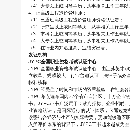
（
4
）大专以上或同等学历，从事相关工作三年以
4
、正高级工程造价管理师：
（
1
）已通过高级工程造价管理师资格认证者；
（
2
）研究生以上或同等学历，从事相关工作三年
（
3
）本科以上或同等学历，从事相关工作五年以
（
4
）大专以上或同等学历，从事相关工作八年以
（
5
）在行业内知名度高、业绩突出者。
发证机构
JYPC
全国职业资格考试认证中心
JYPC
全国职业资格考试认证中心，由江苏英才职
立较早、规模较大、行业普遍认可、法律手续齐
帜和榜样。
JYPC
经受住了时间和市场的双重检验，在社会各
JYPC
考点遍布国内
32
个省市自治区，十万企业
书。
JYPC
证书广泛用于：政府招标、企业招聘、
业资格认证，是国际通行的认证体系，它通过竞
紧密结合经济与生产的实际需要，更加能够适应职
入类评价体系的背景下，
JYPC
证书越来越成为金