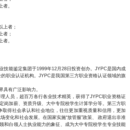
上者。
以上者；
上者；
上者。
业技能鉴定集团于
1999
年
12
月
28
日投资创办。
JYPC
是国内成
全的职业认证机构。
JYPC
是我国第三方职业资格认证领域的旗
界具有广泛影响力。
管理人员，超百万各行各业技术精英，获得了
JYPC
职业资格证
定岗加薪、资质升级、大中专院校学生计算学分等。第三方职
争取得社会承认和社会地位，往往更加重视质量和信用，更加
场变化和社会发展。在国家实施“放管服”政策、 政府退出非准
领和白领人士执业能力的象征、成为大中专院校学生专业技能