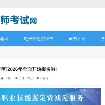
工程师
电子信息类证书
证书大全
学
理师2026年全面开始报名啦!
作者 :
浏览 : 73 次
0 评论