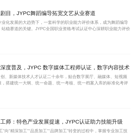
剧目，JYPC舞蹈编导拓宽文艺从业赛道
专业化发展的大趋势下，一套科学的职业能力评价体系，成为舞蹈编导
、站稳赛道的关键。JYPC全国职业资格考试认证中心深耕职业能力评价
编导职业能力认证项目，贴合当下舞蹈行业真实岗位需求搭建考核体
场用人标准与行业发展趋势。
深度普及，JYPC 数字媒体工程师认证，数字内容技术
业上升通道
字文创、新媒体技术人才认证二十余年，贴合数字展厅、融媒体、短视频
准，搭建统一大纲、统一命题、统一考核、统一档案入库的标准化考评
工师：特色产业发展提速，JYPC认证助力技能升级
工”向“精深加工”“品质加工”“品牌加工”转变的过程中，掌握专业加工技