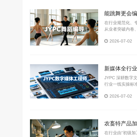
能跳舞更会编
在行业规范化、
从业者突破内卷
领域，推出舞蹈
2026-07-02
系，精准匹配市
新媒体全行业
人才拓宽职
JYPC 深耕数
行业一线实操标
体系。
2026-07-02
农畜特产品加
在行业由“初级加